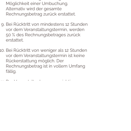
Möglichkeit einer Umbuchung.
Alternativ wird der gesamte
Rechnungsbetrag zurück erstattet.
Bei Rücktritt von mindestens 12 Stunden
vor dem Veranstaltungstermin, werden
50 % des Rechnungsbetrages zurück
erstattet.
Bei Rücktritt von weniger als 12 Stunden
vor dem Veranstaltungstermin ist keine
Rückerstattung möglich. Der
Rechnungsbetrag ist in vollem Umfang
fällig.
Der Veranstalter kann aus wichtigem
Grunde, zum Beispiel bei Krankheit des
Referenten oder aufgrund geringer
Teilnehmerzahl die Veranstaltung
absagen. In diesem Fall werden bereits
bezahlte Gebühren in voller Höhe
zurück erstattet.
Pro Person und Seminarveranstaltung
kann nur ein Gutschein eingelöst